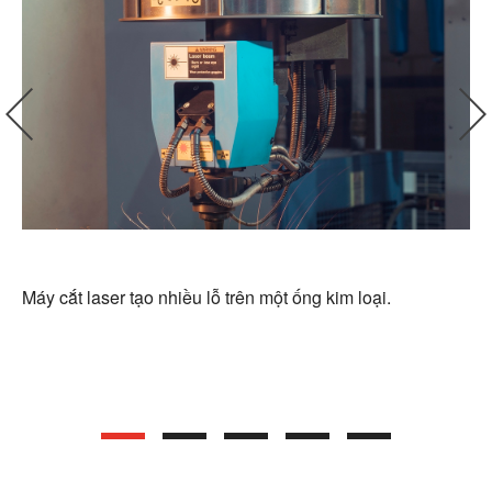
Máy cắt laser tạo nhiều lỗ trên một ống kim loại.
Má
tạ
1
2
3
4
5