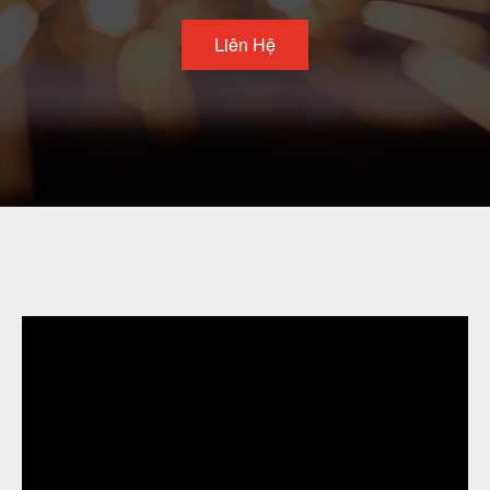
Vietnam Precision Industrial Joint Stock
Liên Hệ
Company
Address: Lot VIII-1, Honai Industrial Zone,
Trangbom District, Dongnai Province, 810000
Vietnam.
Telephone: +84-251.3984.708