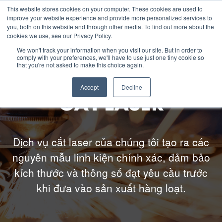
This website stores cookies on your computer. These cookies are used to
improve your website experience and provide more personalized services to
you, both on this website and through other media. To find out more about the
cookies we use, see our Privacy Policy.
Về chúng tôi
We won't track your information when you visit our site. But in order to
comply with your preferences, we'll have to use just one tiny cookie so
that you're not asked to make this choice again.
ESG
Accept
Decline
CẮT LASER
Khả năng sản xuất
Dịch vụ cắt laser của chúng tôi tạo ra các
Tài nguyên
nguyên mẫu linh kiện chính xác, đảm bảo
kích thước và thông số đạt yêu cầu trước
Liên hệ với chúng tôi
khi đưa vào sản xuất hàng loạt.
Nghề nghiệp